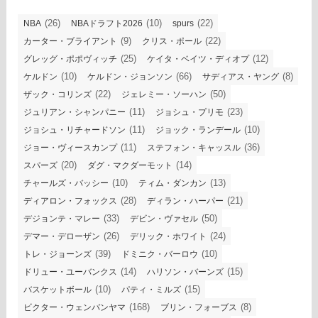
(26)
(10)
(22)
NBA
NBAドラフト2026
spurs
(9)
(22)
カーター・ブライアント
クリス・ポール
(25)
(12)
グレッグ・ポポヴィッチ
ケイタ・ベイツ・ディオプ
(10)
(66)
(8)
ケルドン
ケルドン・ジョンソン
サディアス・ヤング
(22)
(50)
ザック・コリンズ
ジェレミー・ソーハン
(11)
(23)
ジュリアン・シャンパニー
ジョシュ・プリモ
(11)
(10)
ジョシュ・リチャードソン
ジョック・ランデール
(11)
(36)
ジョー・ヴィースカンプ
ステフォン・キャッスル
(20)
(14)
スパーズ
ダグ・マクダーモット
(10)
(13)
チャールズ・バッシー
ティム・ダンカン
(28)
(21)
ディアロン・フォックス
ディラン・ハーパー
(33)
(50)
デジョンテ・マレー
デビン・ヴァセル
(26)
(24)
デマー・デローザン
デリック・ホワイト
(39)
(10)
トレ・ジョーンズ
ドミニク・バーロウ
(14)
(15)
ドリュー・ユーバンクス
ハリソン・バーンズ
(10)
(15)
バスケットボール
パティ・ミルズ
(168)
(8)
ビクター・ウェンバンヤマ
ブリン・フォーブス