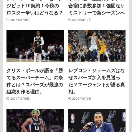
ジビット10契約！今秋の
合宿に多数参加！強固なケ
ロスター争いはどうなる？
ミストリーで新シーズンへ
2026年8月8日
2026年8月7日
クリス・ポールが語る「勝
レブロン・ジェームズはな
てるスーパーチーム」の条
ぜスパーズ加入を見送っ
件とは？スパーズが最強の
た？エージェントが語る真
組織を作る理由。
相。
2026年8月6日
2026年8月5日