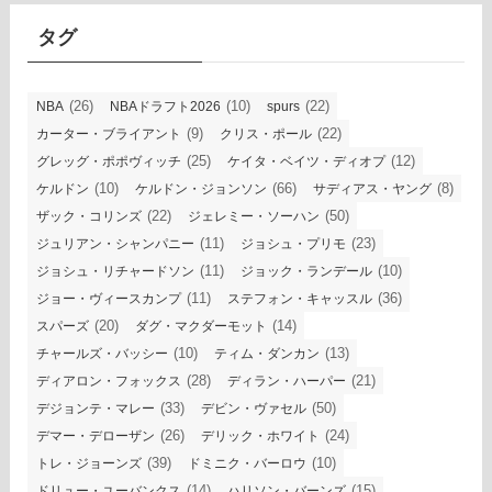
ブ
タグ
(26)
(10)
(22)
NBA
NBAドラフト2026
spurs
(9)
(22)
カーター・ブライアント
クリス・ポール
(25)
(12)
グレッグ・ポポヴィッチ
ケイタ・ベイツ・ディオプ
(10)
(66)
(8)
ケルドン
ケルドン・ジョンソン
サディアス・ヤング
(22)
(50)
ザック・コリンズ
ジェレミー・ソーハン
(11)
(23)
ジュリアン・シャンパニー
ジョシュ・プリモ
(11)
(10)
ジョシュ・リチャードソン
ジョック・ランデール
(11)
(36)
ジョー・ヴィースカンプ
ステフォン・キャッスル
(20)
(14)
スパーズ
ダグ・マクダーモット
(10)
(13)
チャールズ・バッシー
ティム・ダンカン
(28)
(21)
ディアロン・フォックス
ディラン・ハーパー
(33)
(50)
デジョンテ・マレー
デビン・ヴァセル
(26)
(24)
デマー・デローザン
デリック・ホワイト
(39)
(10)
トレ・ジョーンズ
ドミニク・バーロウ
(14)
(15)
ドリュー・ユーバンクス
ハリソン・バーンズ