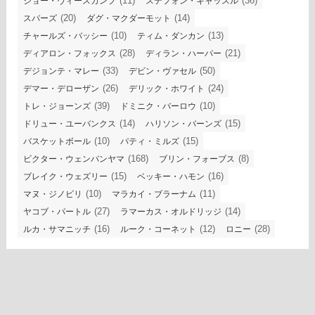
(11)
(36)
ジョー・ヴィースカンプ
ステフォン・キャッスル
(20)
(14)
スパーズ
ダグ・マクダーモット
(10)
(13)
チャールズ・バッシー
ティム・ダンカン
(28)
(21)
ディアロン・フォックス
ディラン・ハーパー
(33)
(50)
デジョンテ・マレー
デビン・ヴァセル
(26)
(24)
デマー・デローザン
デリック・ホワイト
(39)
(10)
トレ・ジョーンズ
ドミニク・バーロウ
(14)
(15)
ドリュー・ユーバンクス
ハリソン・バーンズ
(10)
(15)
バスケットボール
パティ・ミルズ
(168)
(8)
ビクター・ウェンバンヤマ
ブリン・フォーブス
(15)
(16)
ブレイク・ウェズリー
ベッキー・ハモン
(10)
(11)
マヌ・ジノビリ
マラカイ・ブラーナム
(27)
(14)
ヤコブ・パートル
ラマーカス・オルドリッジ
(16)
(12)
(28)
ルカ・サマニッチ
ルーク・コーネット
ロニー