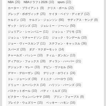
(26)
(10)
(22)
NBA
NBAドラフト2026
spurs
(9)
(22)
カーター・ブライアント
クリス・ポール
(25)
(12)
グレッグ・ポポヴィッチ
ケイタ・ベイツ・ディオプ
(10)
(66)
(8)
ケルドン
ケルドン・ジョンソン
サディアス・ヤング
(22)
(50)
ザック・コリンズ
ジェレミー・ソーハン
(11)
(23)
ジュリアン・シャンパニー
ジョシュ・プリモ
(11)
(10)
ジョシュ・リチャードソン
ジョック・ランデール
(11)
(36)
ジョー・ヴィースカンプ
ステフォン・キャッスル
(20)
(14)
スパーズ
ダグ・マクダーモット
(10)
(13)
チャールズ・バッシー
ティム・ダンカン
(28)
(21)
ディアロン・フォックス
ディラン・ハーパー
(33)
(50)
デジョンテ・マレー
デビン・ヴァセル
(26)
(24)
デマー・デローザン
デリック・ホワイト
(39)
(10)
トレ・ジョーンズ
ドミニク・バーロウ
(14)
(15)
ドリュー・ユーバンクス
ハリソン・バーンズ
(10)
(15)
バスケットボール
パティ・ミルズ
(168)
(8)
ビクター・ウェンバンヤマ
ブリン・フォーブス
(15)
(16)
ブレイク・ウェズリー
ベッキー・ハモン