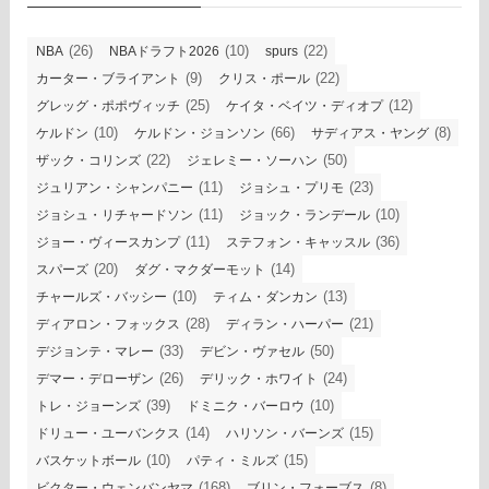
(26)
(10)
(22)
NBA
NBAドラフト2026
spurs
(9)
(22)
カーター・ブライアント
クリス・ポール
(25)
(12)
グレッグ・ポポヴィッチ
ケイタ・ベイツ・ディオプ
(10)
(66)
(8)
ケルドン
ケルドン・ジョンソン
サディアス・ヤング
(22)
(50)
ザック・コリンズ
ジェレミー・ソーハン
(11)
(23)
ジュリアン・シャンパニー
ジョシュ・プリモ
(11)
(10)
ジョシュ・リチャードソン
ジョック・ランデール
(11)
(36)
ジョー・ヴィースカンプ
ステフォン・キャッスル
(20)
(14)
スパーズ
ダグ・マクダーモット
(10)
(13)
チャールズ・バッシー
ティム・ダンカン
(28)
(21)
ディアロン・フォックス
ディラン・ハーパー
(33)
(50)
デジョンテ・マレー
デビン・ヴァセル
(26)
(24)
デマー・デローザン
デリック・ホワイト
(39)
(10)
トレ・ジョーンズ
ドミニク・バーロウ
(14)
(15)
ドリュー・ユーバンクス
ハリソン・バーンズ
(10)
(15)
バスケットボール
パティ・ミルズ
(168)
(8)
ビクター・ウェンバンヤマ
ブリン・フォーブス