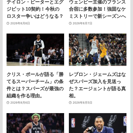
テイロン・ピーターとエグ
ウェンビー主催のフランス
ジビット10契約！今秋の
合宿に多数参加！強固なケ
ロスター争いはどうなる？
ミストリーで新シーズンへ
2026年8月8日
2026年8月7日
クリス・ポールが語る「勝
レブロン・ジェームズはな
てるスーパーチーム」の条
ぜスパーズ加入を見送っ
件とは？スパーズが最強の
た？エージェントが語る真
組織を作る理由。
相。
2026年8月6日
2026年8月5日