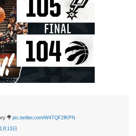
ory 🎥
pic.twitter.com/W4TQF2fKPN
年1月13日