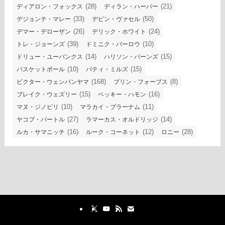
(28)
(21)
ディアロン・フォックス
ディラン・ハーパー
(33)
(50)
デジョンテ・マレー
デビン・ヴァセル
(26)
(24)
デマー・デローザン
デリック・ホワイト
(39)
(10)
トレ・ジョーンズ
ドミニク・バーロウ
(14)
(15)
ドリュー・ユーバンクス
ハリソン・バーンズ
(10)
(15)
バスケットボール
パティ・ミルズ
(168)
(8)
ビクター・ウェンバンヤマ
ブリン・フォーブス
(15)
(16)
ブレイク・ウェズリー
ベッキー・ハモン
(10)
(11)
マヌ・ジノビリ
マラカイ・ブラーナム
(27)
(14)
ヤコブ・パートル
ラマーカス・オルドリッジ
(16)
(12)
(28)
ルカ・サマニッチ
ルーク・コーネット
ロニー