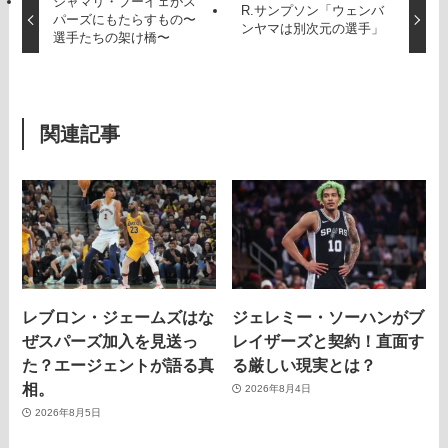
ジャマリ・ブーイェがス
R.サンプソン「ウェンバ
パーズにもたらすもの〜
ンヤマは別次元の選手」
選手たちの架け橋〜
関連記事
レブロン・ジェームズはな
ジェレミー・ソーハンがブ
ぜスパーズ加入を見送っ
レイザーズと契約！直面す
た？エージェントが語る真
る厳しい現実とは？
相。
2026年8月4日
2026年8月5日