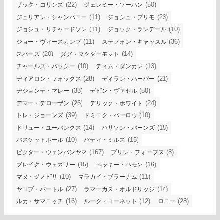
(22)
(50)
ザック・コリンズ
ジェレミー・ソーハン
(11)
(23)
ジュリアン・シャンパニー
ジョシュ・プリモ
(11)
(10)
ジョシュ・リチャードソン
ジョック・ランデール
(11)
(36)
ジョー・ヴィースカンプ
ステフォン・キャッスル
(20)
(14)
スパーズ
ダグ・マクダーモット
(10)
(13)
チャールズ・バッシー
ティム・ダンカン
(28)
(21)
ディアロン・フォックス
ディラン・ハーパー
(33)
(50)
デジョンテ・マレー
デビン・ヴァセル
(26)
(24)
デマー・デローザン
デリック・ホワイト
(39)
(10)
トレ・ジョーンズ
ドミニク・バーロウ
(14)
(15)
ドリュー・ユーバンクス
ハリソン・バーンズ
(10)
(15)
バスケットボール
パティ・ミルズ
(167)
(8)
ビクター・ウェンバンヤマ
ブリン・フォーブス
(15)
(16)
ブレイク・ウェズリー
ベッキー・ハモン
(10)
(11)
マヌ・ジノビリ
マラカイ・ブラーナム
(27)
(14)
ヤコブ・パートル
ラマーカス・オルドリッジ
(16)
(12)
(28)
ルカ・サマニッチ
ルーク・コーネット
ロニー