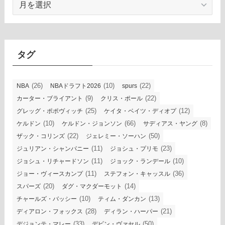
ー
カ
イ
ブ
タグ
(26)
(10)
(22)
NBA
NBAドラフト2026
spurs
(9)
(22)
カーター・ブライアント
クリス・ポール
(25)
(12)
グレッグ・ポポヴィッチ
ケイタ・ベイツ・ディオプ
(10)
(66)
(8)
ケルドン
ケルドン・ジョンソン
サディアス・ヤング
(22)
(50)
ザック・コリンズ
ジェレミー・ソーハン
(11)
(23)
ジュリアン・シャンパニー
ジョシュ・プリモ
(11)
(10)
ジョシュ・リチャードソン
ジョック・ランデール
(11)
(36)
ジョー・ヴィースカンプ
ステフォン・キャッスル
(20)
(14)
スパーズ
ダグ・マクダーモット
(10)
(13)
チャールズ・バッシー
ティム・ダンカン
(28)
(21)
ディアロン・フォックス
ディラン・ハーパー
(33)
(50)
デジョンテ・マレー
デビン・ヴァセル