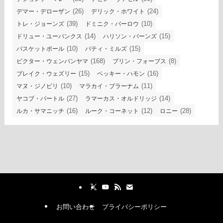
(26)
(24)
デマー・デローザン
デリック・ホワイト
(39)
(10)
トレ・ジョーンズ
ドミニク・バーロウ
(14)
(15)
ドリュー・ユーバンクス
ハリソン・バーンズ
(10)
(15)
バスケットボール
パティ・ミルズ
(168)
(8)
ビクター・ウェンバンヤマ
ブリン・フォーブス
(15)
(16)
ブレイク・ウェズリー
ベッキー・ハモン
(10)
(11)
マヌ・ジノビリ
マラカイ・ブラーナム
(27)
(14)
ヤコブ・パートル
ラマーカス・オルドリッジ
(16)
(12)
(28)
ルカ・サマニッチ
ルーク・コーネット
ロニー
お問い合わせ
プライバシーポリシー