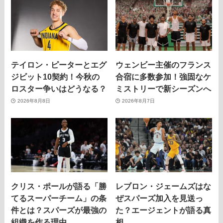
テイロン・ピーターとエグ
ウェンビー主催のフランス
ジビット10契約！今秋の
合宿に多数参加！強固なケ
ロスター争いはどうなる？
ミストリーで新シーズンへ
2026年8月8日
2026年8月7日
クリス・ポールが語る「勝
レブロン・ジェームズはな
てるスーパーチーム」の条
ぜスパーズ加入を見送っ
件とは？スパーズが最強の
た？エージェントが語る真
組織を作る理由。
相。