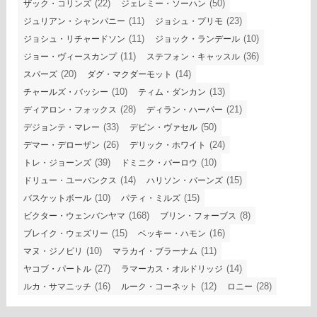
(22)
(50)
ザック・コリンズ
ジェレミー・ソーハン
(11)
(23)
ジュリアン・シャンパニー
ジョシュ・プリモ
(11)
(10)
ジョシュ・リチャードソン
ジョック・ランデール
(11)
(36)
ジョー・ヴィースカンプ
ステフォン・キャッスル
(20)
(14)
スパーズ
ダグ・マクダーモット
(10)
(13)
チャールズ・バッシー
ティム・ダンカン
(28)
(21)
ディアロン・フォックス
ディラン・ハーパー
(33)
(50)
デジョンテ・マレー
デビン・ヴァセル
(26)
(24)
デマー・デローザン
デリック・ホワイト
(39)
(10)
トレ・ジョーンズ
ドミニク・バーロウ
(14)
(15)
ドリュー・ユーバンクス
ハリソン・バーンズ
(10)
(15)
バスケットボール
パティ・ミルズ
(168)
(8)
ビクター・ウェンバンヤマ
ブリン・フォーブス
(15)
(16)
ブレイク・ウェズリー
ベッキー・ハモン
(10)
(11)
マヌ・ジノビリ
マラカイ・ブラーナム
(27)
(14)
ヤコブ・パートル
ラマーカス・オルドリッジ
(16)
(12)
(28)
ルカ・サマニッチ
ルーク・コーネット
ロニー