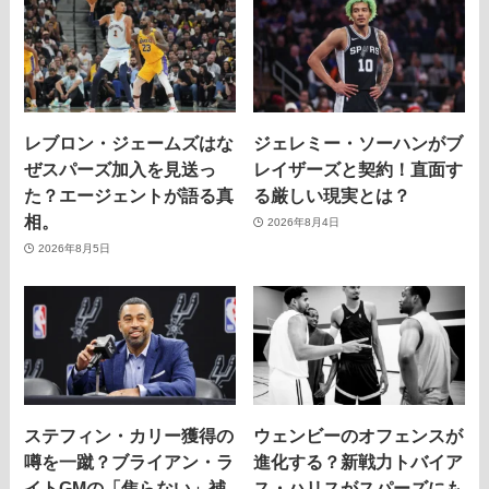
レブロン・ジェームズはな
ジェレミー・ソーハンがブ
ぜスパーズ加入を見送っ
レイザーズと契約！直面す
た？エージェントが語る真
る厳しい現実とは？
相。
2026年8月4日
2026年8月5日
ステフィン・カリー獲得の
ウェンビーのオフェンスが
噂を一蹴？ブライアン・ラ
進化する？新戦力トバイア
イトGMの「焦らない」補
ス・ハリスがスパーズにも