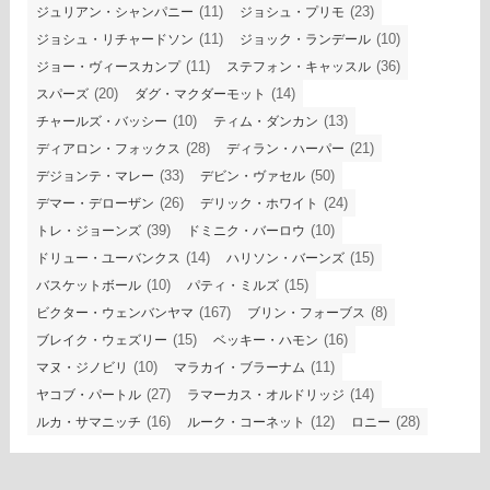
(11)
(23)
ジュリアン・シャンパニー
ジョシュ・プリモ
(11)
(10)
ジョシュ・リチャードソン
ジョック・ランデール
(11)
(36)
ジョー・ヴィースカンプ
ステフォン・キャッスル
(20)
(14)
スパーズ
ダグ・マクダーモット
(10)
(13)
チャールズ・バッシー
ティム・ダンカン
(28)
(21)
ディアロン・フォックス
ディラン・ハーパー
(33)
(50)
デジョンテ・マレー
デビン・ヴァセル
(26)
(24)
デマー・デローザン
デリック・ホワイト
(39)
(10)
トレ・ジョーンズ
ドミニク・バーロウ
(14)
(15)
ドリュー・ユーバンクス
ハリソン・バーンズ
(10)
(15)
バスケットボール
パティ・ミルズ
(167)
(8)
ビクター・ウェンバンヤマ
ブリン・フォーブス
(15)
(16)
ブレイク・ウェズリー
ベッキー・ハモン
(10)
(11)
マヌ・ジノビリ
マラカイ・ブラーナム
(27)
(14)
ヤコブ・パートル
ラマーカス・オルドリッジ
(16)
(12)
(28)
ルカ・サマニッチ
ルーク・コーネット
ロニー