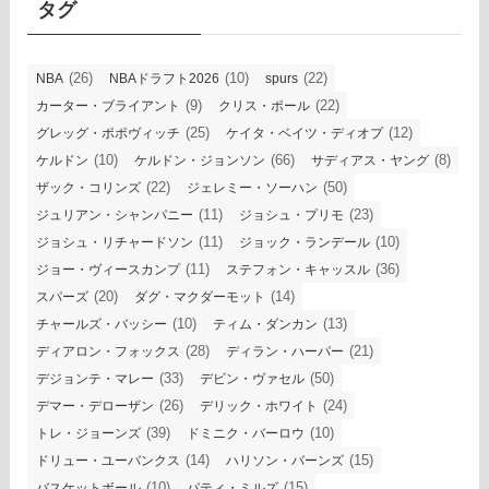
タグ
(26)
(10)
(22)
NBA
NBAドラフト2026
spurs
(9)
(22)
カーター・ブライアント
クリス・ポール
(25)
(12)
グレッグ・ポポヴィッチ
ケイタ・ベイツ・ディオプ
(10)
(66)
(8)
ケルドン
ケルドン・ジョンソン
サディアス・ヤング
(22)
(50)
ザック・コリンズ
ジェレミー・ソーハン
(11)
(23)
ジュリアン・シャンパニー
ジョシュ・プリモ
(11)
(10)
ジョシュ・リチャードソン
ジョック・ランデール
(11)
(36)
ジョー・ヴィースカンプ
ステフォン・キャッスル
(20)
(14)
スパーズ
ダグ・マクダーモット
(10)
(13)
チャールズ・バッシー
ティム・ダンカン
(28)
(21)
ディアロン・フォックス
ディラン・ハーパー
(33)
(50)
デジョンテ・マレー
デビン・ヴァセル
(26)
(24)
デマー・デローザン
デリック・ホワイト
(39)
(10)
トレ・ジョーンズ
ドミニク・バーロウ
(14)
(15)
ドリュー・ユーバンクス
ハリソン・バーンズ
(10)
(15)
バスケットボール
パティ・ミルズ