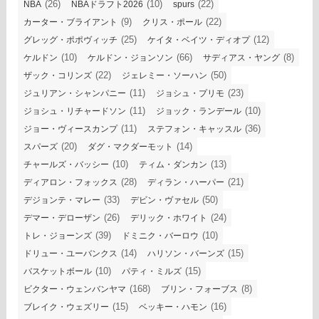
(26)
(10)
(22)
NBA
NBAドラフト2026
spurs
(9)
(22)
カーター・ブライアント
クリス・ポール
(25)
(12)
グレッグ・ポポヴィッチ
ケイタ・ベイツ・ディオプ
(10)
(66)
(8)
ケルドン
ケルドン・ジョンソン
サディアス・ヤング
(22)
(50)
ザック・コリンズ
ジェレミー・ソーハン
(11)
(23)
ジュリアン・シャンパニー
ジョシュ・プリモ
(11)
(10)
ジョシュ・リチャードソン
ジョック・ランデール
(11)
(36)
ジョー・ヴィースカンプ
ステフォン・キャッスル
(20)
(14)
スパーズ
ダグ・マクダーモット
(10)
(13)
チャールズ・バッシー
ティム・ダンカン
(28)
(21)
ディアロン・フォックス
ディラン・ハーパー
(33)
(50)
デジョンテ・マレー
デビン・ヴァセル
(26)
(24)
デマー・デローザン
デリック・ホワイト
(39)
(10)
トレ・ジョーンズ
ドミニク・バーロウ
(14)
(15)
ドリュー・ユーバンクス
ハリソン・バーンズ
(10)
(15)
バスケットボール
パティ・ミルズ
(168)
(8)
ビクター・ウェンバンヤマ
ブリン・フォーブス
(15)
(16)
ブレイク・ウェズリー
ベッキー・ハモン