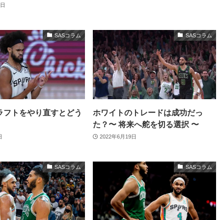
1日
SASコラム
SASコラム
ドラフトをやり直すとどう
ホワイトのトレードは成功だっ
た？〜 将来へ舵を切る選択 〜
日
2022年6月19日
SASコラム
SASコラム