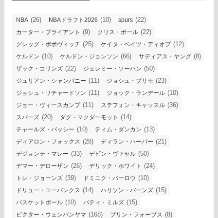
(26)
(10)
(22)
NBA
NBAドラフト2026
spurs
(9)
(22)
カーター・ブライアント
クリス・ポール
(25)
(12)
グレッグ・ポポヴィッチ
ケイタ・ベイツ・ディオプ
(10)
(66)
(8)
ケルドン
ケルドン・ジョンソン
サディアス・ヤング
(22)
(50)
ザック・コリンズ
ジェレミー・ソーハン
(11)
(23)
ジュリアン・シャンパニー
ジョシュ・プリモ
(11)
(10)
ジョシュ・リチャードソン
ジョック・ランデール
(11)
(36)
ジョー・ヴィースカンプ
ステフォン・キャッスル
(20)
(14)
スパーズ
ダグ・マクダーモット
(10)
(13)
チャールズ・バッシー
ティム・ダンカン
(28)
(21)
ディアロン・フォックス
ディラン・ハーパー
(33)
(50)
デジョンテ・マレー
デビン・ヴァセル
(26)
(24)
デマー・デローザン
デリック・ホワイト
(39)
(10)
トレ・ジョーンズ
ドミニク・バーロウ
(14)
(15)
ドリュー・ユーバンクス
ハリソン・バーンズ
(10)
(15)
バスケットボール
パティ・ミルズ
(168)
(8)
ビクター・ウェンバンヤマ
ブリン・フォーブス