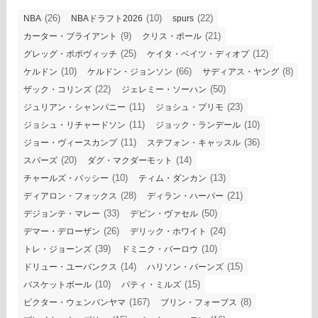
(26)
(10)
(22)
NBA
NBAドラフト2026
spurs
(9)
(21)
カーター・ブライアント
クリス・ポール
(25)
(12)
グレッグ・ポポヴィッチ
ケイタ・ベイツ・ディオプ
(10)
(66)
(8)
ケルドン
ケルドン・ジョンソン
サディアス・ヤング
(22)
(50)
ザック・コリンズ
ジェレミー・ソーハン
(11)
(23)
ジュリアン・シャンパニー
ジョシュ・プリモ
(11)
(10)
ジョシュ・リチャードソン
ジョック・ランデール
(11)
(36)
ジョー・ヴィースカンプ
ステフォン・キャッスル
(20)
(14)
スパーズ
ダグ・マクダーモット
(10)
(13)
チャールズ・バッシー
ティム・ダンカン
(28)
(21)
ディアロン・フォックス
ディラン・ハーパー
(33)
(50)
デジョンテ・マレー
デビン・ヴァセル
(26)
(24)
デマー・デローザン
デリック・ホワイト
(39)
(10)
トレ・ジョーンズ
ドミニク・バーロウ
(14)
(15)
ドリュー・ユーバンクス
ハリソン・バーンズ
(10)
(15)
バスケットボール
パティ・ミルズ
(167)
(8)
ビクター・ウェンバンヤマ
ブリン・フォーブス