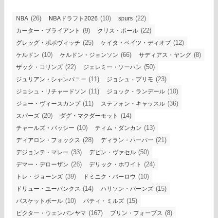
(26)
(10)
(22)
NBA
NBAドラフト2026
spurs
(9)
(22)
カーター・ブライアント
クリス・ポール
(25)
(12)
グレッグ・ポポヴィッチ
ケイタ・ベイツ・ディオプ
(10)
(66)
(8)
ケルドン
ケルドン・ジョンソン
サディアス・ヤング
(22)
(50)
ザック・コリンズ
ジェレミー・ソーハン
(11)
(23)
ジュリアン・シャンパニー
ジョシュ・プリモ
(11)
(10)
ジョシュ・リチャードソン
ジョック・ランデール
(11)
(36)
ジョー・ヴィースカンプ
ステフォン・キャッスル
(20)
(14)
スパーズ
ダグ・マクダーモット
(10)
(13)
チャールズ・バッシー
ティム・ダンカン
(28)
(21)
ディアロン・フォックス
ディラン・ハーパー
(33)
(50)
デジョンテ・マレー
デビン・ヴァセル
(26)
(24)
デマー・デローザン
デリック・ホワイト
(39)
(10)
トレ・ジョーンズ
ドミニク・バーロウ
(14)
(15)
ドリュー・ユーバンクス
ハリソン・バーンズ
(10)
(15)
バスケットボール
パティ・ミルズ
(167)
(8)
ビクター・ウェンバンヤマ
ブリン・フォーブス