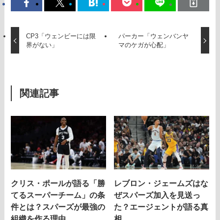
CP3「ウェンビーには限
パーカー「ウェンバンヤ
界がない」
マのケガが心配」
関連記事
クリス・ポールが語る「勝
レブロン・ジェームズはな
てるスーパーチーム」の条
ぜスパーズ加入を見送っ
件とは？スパーズが最強の
た？エージェントが語る真
組織を作る理由。
相。