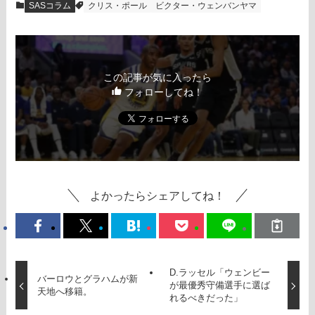
SASコラム
クリス・ポール
ビクター・ウェンバンヤマ
この記事が気に入ったら
フォローしてね！
よかったらシェアしてね！
D.ラッセル「ウェンビー
バーロウとグラハムが新
が最優秀守備選手に選ば
天地へ移籍。
れるべきだった」