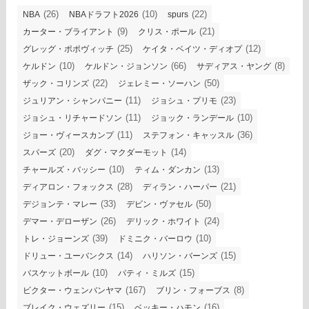
(26)
(10)
(22)
NBA
NBAドラフト2026
spurs
(9)
(21)
カーター・ブライアント
クリス・ポール
(25)
(12)
グレッグ・ポポヴィッチ
ケイタ・ベイツ・ディオプ
(10)
(66)
(8)
ケルドン
ケルドン・ジョンソン
サディアス・ヤング
(22)
(50)
ザック・コリンズ
ジェレミー・ソーハン
(11)
(23)
ジュリアン・シャンパニー
ジョシュ・プリモ
(11)
(10)
ジョシュ・リチャードソン
ジョック・ランデール
(11)
(36)
ジョー・ヴィースカンプ
ステフォン・キャッスル
(20)
(14)
スパーズ
ダグ・マクダーモット
(10)
(13)
チャールズ・バッシー
ティム・ダンカン
(28)
(21)
ディアロン・フォックス
ディラン・ハーパー
(33)
(50)
デジョンテ・マレー
デビン・ヴァセル
(26)
(24)
デマー・デローザン
デリック・ホワイト
(39)
(10)
トレ・ジョーンズ
ドミニク・バーロウ
(14)
(15)
ドリュー・ユーバンクス
ハリソン・バーンズ
(10)
(15)
バスケットボール
パティ・ミルズ
(167)
(8)
ビクター・ウェンバンヤマ
ブリン・フォーブス
(15)
(16)
ブレイク・ウェズリー
ベッキー・ハモン