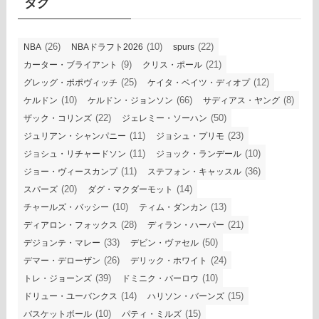
タグ
(26)
(10)
(22)
NBA
NBAドラフト2026
spurs
(9)
(21)
カーター・ブライアント
クリス・ポール
(25)
(12)
グレッグ・ポポヴィッチ
ケイタ・ベイツ・ディオプ
(10)
(66)
(8)
ケルドン
ケルドン・ジョンソン
サディアス・ヤング
(22)
(50)
ザック・コリンズ
ジェレミー・ソーハン
(11)
(23)
ジュリアン・シャンパニー
ジョシュ・プリモ
(11)
(10)
ジョシュ・リチャードソン
ジョック・ランデール
(11)
(36)
ジョー・ヴィースカンプ
ステフォン・キャッスル
(20)
(14)
スパーズ
ダグ・マクダーモット
(10)
(13)
チャールズ・バッシー
ティム・ダンカン
(28)
(21)
ディアロン・フォックス
ディラン・ハーパー
(33)
(50)
デジョンテ・マレー
デビン・ヴァセル
(26)
(24)
デマー・デローザン
デリック・ホワイト
(39)
(10)
トレ・ジョーンズ
ドミニク・バーロウ
(14)
(15)
ドリュー・ユーバンクス
ハリソン・バーンズ
(10)
(15)
バスケットボール
パティ・ミルズ