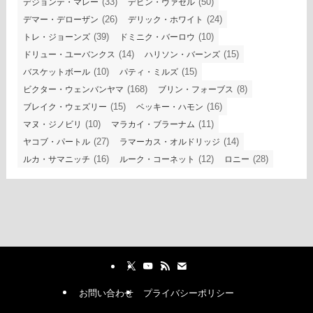
(33)
(50)
デジョンテ・マレー
デビン・ヴァセル
(26)
(24)
デマー・デローザン
デリック・ホワイト
(39)
(10)
トレ・ジョーンズ
ドミニク・バーロウ
(14)
(15)
ドリュー・ユーバンクス
ハリソン・バーンズ
(10)
(15)
バスケットボール
パティ・ミルズ
(168)
(8)
ビクター・ウェンバンヤマ
ブリン・フォーブス
(15)
(16)
ブレイク・ウェズリー
ベッキー・ハモン
(10)
(11)
マヌ・ジノビリ
マラカイ・ブラーナム
(27)
(14)
ヤコブ・パートル
ラマーカス・オルドリッジ
(16)
(12)
(28)
ルカ・サマニッチ
ルーク・コーネット
ロニー
お問い合わせ
プライバシーポリシー