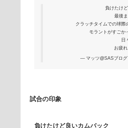
負けたけど
最後ま
クラッチタイムでの球際
モラントがすごか
日
お疲れ
— マッツ@SASブログ (@i
試合の印象
負けたけど良いカムバック