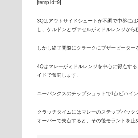
[temp id=9]
3Qはアウトサイドシュートが不調で中盤には
し、ケルドンとヴァセルがミドルレンジから
しかし終了間際にクラークにブザービーター
4Qはマレーがミドルレンジを中心に得点す
イドで奮闘します。
ユーバンクスのチップショットで1点ビハイ
クラッチタイムにはマレーのステップバック
オーバーで失点すると、その後モラントを止