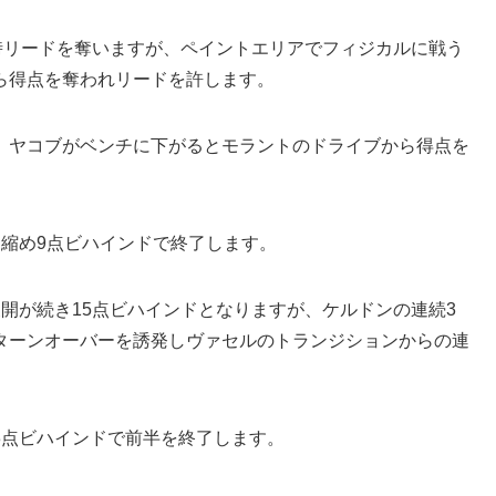
1時リードを奪いますが、ペイントエリアでフィジカルに戦う
ら得点を奪われリードを許します。
、ヤコブがベンチに下がるとモラントのドライブから得点を
を縮め9点ビハインドで終了します。
展開が続き15点ビハインドとなりますが、ケルドンの連続3
ターンオーバーを誘発しヴァセルのトランジションからの連
3点ビハインドで前半を終了します。