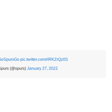
GoSpursGo
pic.twitter.com/rlRKZrQz0S
Spurs (@spurs)
January 27, 2022