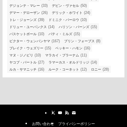
(33)
(50)
デジョンテ・マレー
デビン・ヴァセル
(26)
(24)
デマー・デローザン
デリック・ホワイト
(39)
(10)
トレ・ジョーンズ
ドミニク・バーロウ
(14)
(15)
ドリュー・ユーバンクス
ハリソン・バーンズ
(10)
(15)
バスケットボール
パティ・ミルズ
(167)
(8)
ビクター・ウェンバンヤマ
ブリン・フォーブス
(15)
(16)
ブレイク・ウェズリー
ベッキー・ハモン
(10)
(11)
マヌ・ジノビリ
マラカイ・ブラーナム
(27)
(14)
ヤコブ・パートル
ラマーカス・オルドリッジ
(16)
(12)
(28)
ルカ・サマニッチ
ルーク・コーネット
ロニー
お問い合わせ
プライバシーポリシー