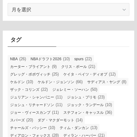
ア
ー
カ
イ
ブ
タグ
(26)
(10)
(22)
NBA
NBAドラフト2026
spurs
(9)
(21)
カーター・ブライアント
クリス・ポール
(25)
(12)
グレッグ・ポポヴィッチ
ケイタ・ベイツ・ディオプ
(10)
(66)
(8)
ケルドン
ケルドン・ジョンソン
サディアス・ヤング
(22)
(50)
ザック・コリンズ
ジェレミー・ソーハン
(11)
(23)
ジュリアン・シャンパニー
ジョシュ・プリモ
(11)
(10)
ジョシュ・リチャードソン
ジョック・ランデール
(11)
(36)
ジョー・ヴィースカンプ
ステフォン・キャッスル
(20)
(14)
スパーズ
ダグ・マクダーモット
(10)
(13)
チャールズ・バッシー
ティム・ダンカン
(28)
(21)
ディアロン・フォックス
ディラン・ハーパー