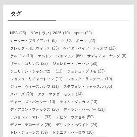
イ
ブ
タグ
(26)
(10)
(22)
NBA
NBAドラフト2026
spurs
(9)
(22)
カーター・ブライアント
クリス・ポール
(25)
(12)
グレッグ・ポポヴィッチ
ケイタ・ベイツ・ディオプ
(10)
(66)
(8)
ケルドン
ケルドン・ジョンソン
サディアス・ヤング
(22)
(50)
ザック・コリンズ
ジェレミー・ソーハン
(11)
(23)
ジュリアン・シャンパニー
ジョシュ・プリモ
(11)
(10)
ジョシュ・リチャードソン
ジョック・ランデール
(11)
(36)
ジョー・ヴィースカンプ
ステフォン・キャッスル
(20)
(14)
スパーズ
ダグ・マクダーモット
(10)
(13)
チャールズ・バッシー
ティム・ダンカン
(28)
(21)
ディアロン・フォックス
ディラン・ハーパー
(33)
(50)
デジョンテ・マレー
デビン・ヴァセル
(26)
(24)
デマー・デローザン
デリック・ホワイト
(39)
(10)
トレ・ジョーンズ
ドミニク・バーロウ