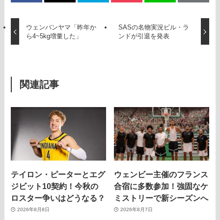
ウェンバンヤマ「昨年か
SASの名物実況ビル・ラ
ら4~5kg増量した」
ンドが引退を発表
関連記事
テイロン・ピーターとエグ
ウェンビー主催のフランス
ジビット10契約！今秋の
合宿に多数参加！強固なケ
ロスター争いはどうなる？
ミストリーで新シーズンへ
2026年8月8日
2026年8月7日