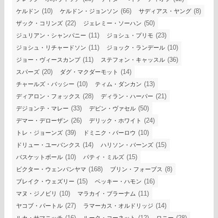
(10)
(66)
(8)
ケルドン
ケルドン・ジョンソン
サディアス・ヤング
(22)
(50)
ザック・コリンズ
ジェレミー・ソーハン
(11)
(23)
ジュリアン・シャンパニー
ジョシュ・プリモ
(11)
(10)
ジョシュ・リチャードソン
ジョック・ランデール
(11)
(36)
ジョー・ヴィースカンプ
ステフォン・キャッスル
(20)
(14)
スパーズ
ダグ・マクダーモット
(10)
(13)
チャールズ・バッシー
ティム・ダンカン
(28)
(21)
ディアロン・フォックス
ディラン・ハーパー
(33)
(50)
デジョンテ・マレー
デビン・ヴァセル
(26)
(24)
デマー・デローザン
デリック・ホワイト
(39)
(10)
トレ・ジョーンズ
ドミニク・バーロウ
(14)
(15)
ドリュー・ユーバンクス
ハリソン・バーンズ
(10)
(15)
バスケットボール
パティ・ミルズ
(168)
(8)
ビクター・ウェンバンヤマ
ブリン・フォーブス
(15)
(16)
ブレイク・ウェズリー
ベッキー・ハモン
(10)
(11)
マヌ・ジノビリ
マラカイ・ブラーナム
(27)
(14)
ヤコブ・パートル
ラマーカス・オルドリッジ
(16)
(12)
(28)
ルカ・サマニッチ
ルーク・コーネット
ロニー