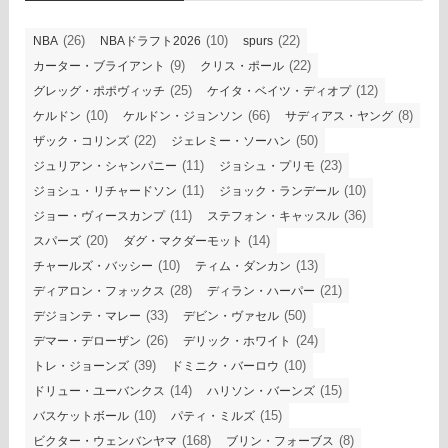
(26)
(10)
(22)
NBA
NBAドラフト2026
spurs
(9)
(22)
カーター・ブライアント
クリス・ポール
(25)
(12)
グレッグ・ポポヴィッチ
ケイタ・ベイツ・ディオプ
(10)
(66)
(8)
ケルドン
ケルドン・ジョンソン
サディアス・ヤング
(22)
(50)
ザック・コリンズ
ジェレミー・ソーハン
(11)
(23)
ジュリアン・シャンパニー
ジョシュ・プリモ
(11)
(10)
ジョシュ・リチャードソン
ジョック・ランデール
(11)
(36)
ジョー・ヴィースカンプ
ステフォン・キャッスル
(20)
(14)
スパーズ
ダグ・マクダーモット
(10)
(13)
チャールズ・バッシー
ティム・ダンカン
(28)
(21)
ディアロン・フォックス
ディラン・ハーパー
(33)
(50)
デジョンテ・マレー
デビン・ヴァセル
(26)
(24)
デマー・デローザン
デリック・ホワイト
(39)
(10)
トレ・ジョーンズ
ドミニク・バーロウ
(14)
(15)
ドリュー・ユーバンクス
ハリソン・バーンズ
(10)
(15)
バスケットボール
パティ・ミルズ
(168)
(8)
ビクター・ウェンバンヤマ
ブリン・フォーブス