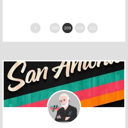
1
...
208
209
210
211