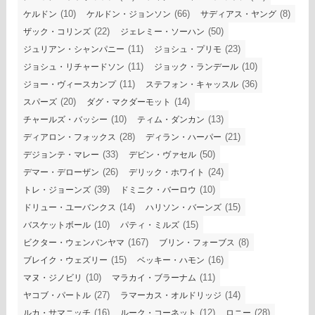
(10)
(66)
(8)
ケルドン
ケルドン・ジョンソン
サディアス・ヤング
(22)
(50)
ザック・コリンズ
ジェレミー・ソーハン
(11)
(23)
ジュリアン・シャンパニー
ジョシュ・プリモ
(11)
(10)
ジョシュ・リチャードソン
ジョック・ランデール
(11)
(36)
ジョー・ヴィースカンプ
ステフォン・キャッスル
(20)
(14)
スパーズ
ダグ・マクダーモット
(10)
(13)
チャールズ・バッシー
ティム・ダンカン
(28)
(21)
ディアロン・フォックス
ディラン・ハーパー
(33)
(50)
デジョンテ・マレー
デビン・ヴァセル
(26)
(24)
デマー・デローザン
デリック・ホワイト
(39)
(10)
トレ・ジョーンズ
ドミニク・バーロウ
(14)
(15)
ドリュー・ユーバンクス
ハリソン・バーンズ
(10)
(15)
バスケットボール
パティ・ミルズ
(167)
(8)
ビクター・ウェンバンヤマ
ブリン・フォーブス
(15)
(16)
ブレイク・ウェズリー
ベッキー・ハモン
(10)
(11)
マヌ・ジノビリ
マラカイ・ブラーナム
(27)
(14)
ヤコブ・パートル
ラマーカス・オルドリッジ
(16)
(12)
(28)
ルカ・サマニッチ
ルーク・コーネット
ロニー