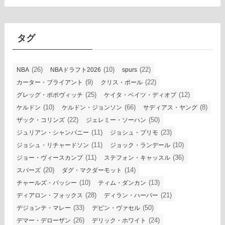
カ
イ
ブ
タグ
(26)
(10)
(22)
NBA
NBAドラフト2026
spurs
(9)
(22)
カーター・ブライアント
クリス・ポール
(25)
(12)
グレッグ・ポポヴィッチ
ケイタ・ベイツ・ディオプ
(10)
(66)
(8)
ケルドン
ケルドン・ジョンソン
サディアス・ヤング
(22)
(50)
ザック・コリンズ
ジェレミー・ソーハン
(11)
(23)
ジュリアン・シャンパニー
ジョシュ・プリモ
(11)
(10)
ジョシュ・リチャードソン
ジョック・ランデール
(11)
(36)
ジョー・ヴィースカンプ
ステフォン・キャッスル
(20)
(14)
スパーズ
ダグ・マクダーモット
(10)
(13)
チャールズ・バッシー
ティム・ダンカン
(28)
(21)
ディアロン・フォックス
ディラン・ハーパー
(33)
(50)
デジョンテ・マレー
デビン・ヴァセル
(26)
(24)
デマー・デローザン
デリック・ホワイト