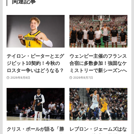
関連記事
テイロン・ピーターとエグ
ウェンビー主催のフランス
ジビット10契約！今秋の
合宿に多数参加！強固なケ
ロスター争いはどうなる？
ミストリーで新シーズンへ
2026年8月8日
2026年8月7日
クリス・ポールが語る「勝
レブロン・ジェームズはな