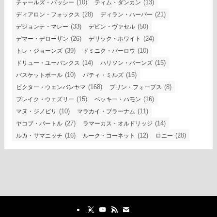
(10)
(13)
チャールズ・バッシー
ティム・ダンカン
(28)
(21)
ディアロン・フォックス
ディラン・ハーパー
(33)
(50)
デジョンテ・マレー
デビン・ヴァセル
(26)
(24)
デマー・デローザン
デリック・ホワイト
(39)
(10)
トレ・ジョーンズ
ドミニク・バーロウ
(14)
(15)
ドリュー・ユーバンクス
ハリソン・バーンズ
(10)
(15)
バスケットボール
パティ・ミルズ
(168)
(8)
ビクター・ウェンバンヤマ
ブリン・フォーブス
(15)
(16)
ブレイク・ウェズリー
ベッキー・ハモン
(10)
(11)
マヌ・ジノビリ
マラカイ・ブラーナム
(27)
(14)
ヤコブ・パートル
ラマーカス・オルドリッジ
(16)
(12)
(28)
ルカ・サマニッチ
ルーク・コーネット
ロニー