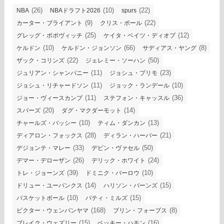
(26)
(10)
(22)
NBA
NBAドラフト2026
spurs
(9)
(22)
カーター・ブライアント
クリス・ポール
(25)
(12)
グレッグ・ポポヴィッチ
ケイタ・ベイツ・ディオプ
(10)
(66)
(8)
ケルドン
ケルドン・ジョンソン
サディアス・ヤング
(22)
(50)
ザック・コリンズ
ジェレミー・ソーハン
(11)
(23)
ジュリアン・シャンパニー
ジョシュ・プリモ
(11)
(10)
ジョシュ・リチャードソン
ジョック・ランデール
(11)
(36)
ジョー・ヴィースカンプ
ステフォン・キャッスル
(20)
(14)
スパーズ
ダグ・マクダーモット
(10)
(13)
チャールズ・バッシー
ティム・ダンカン
(28)
(21)
ディアロン・フォックス
ディラン・ハーパー
(33)
(50)
デジョンテ・マレー
デビン・ヴァセル
(26)
(24)
デマー・デローザン
デリック・ホワイト
(39)
(10)
トレ・ジョーンズ
ドミニク・バーロウ
(14)
(15)
ドリュー・ユーバンクス
ハリソン・バーンズ
(10)
(15)
バスケットボール
パティ・ミルズ
(168)
(8)
ビクター・ウェンバンヤマ
ブリン・フォーブス
(15)
(16)
ブレイク・ウェズリー
ベッキー・ハモン