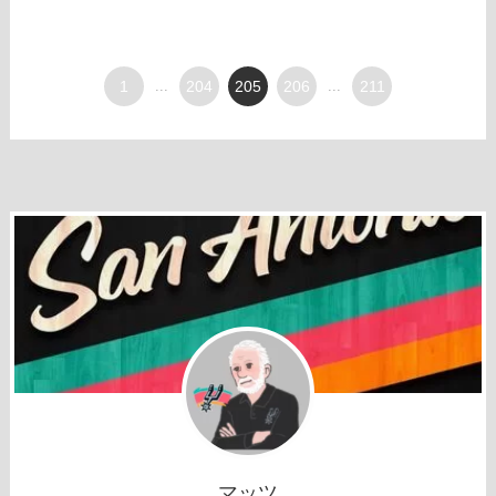
1
...
204
205
206
...
211
マッツ